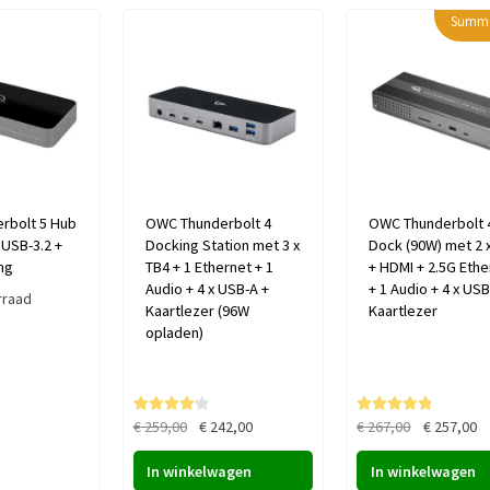
Summe
laag
naar
hoog
rbolt 5 Hub
OWC Thunderbolt 4
OWC Thunderbolt 
x USB-3.2 +
Docking Station met 3 x
Dock (90W) met 2 
ng
TB4 + 1 Ethernet + 1
+ HDMI + 2.5G Ethe
Audio + 4 x USB-A +
+ 1 Audio + 4 x USB
rraad
Kaartlezer (96W
Kaartlezer
opladen)
Oorspronkelijke
Huidige
Oorspronke
Hu
Gewaardee
Gewaardeer
€
259,00
€
242,00
€
267,00
€
257,00
rd
4.30
uit
d
5.00
uit 5
prijs
prijs
prijs
pr
5
In winkelwagen
In winkelwagen
was:
is:
was:
is