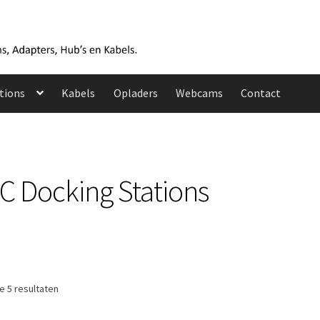
tions
Kabels
Opladers
Webcams
Contact
 Docking Stations
Gesorteerd
le 5 resultaten
op
prijs: