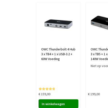
OWC Thunderbolt 4 Hub
OWC Thunde
3 x TB4 + 1 x USB-3.2 +
3 x TB5 + 1 
60W Voeding
140W Voedi
Niet op voo
Gewaardeer
€
159,00
€
199,00
d
4.82
uit 5
In winkelwagen