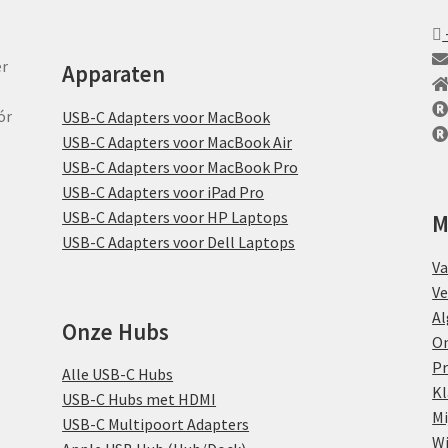
er
Apparaten
ór
USB-C Adapters voor MacBook
USB-C Adapters voor MacBook Air
USB-C Adapters voor MacBook Pro
USB-C Adapters voor iPad Pro
USB-C Adapters voor HP Laptops
M
USB-C Adapters voor Dell Laptops
Va
Ve
A
Onze Hubs
On
Pr
Alle USB-C Hubs
Kl
USB-C Hubs met HDMI
Mi
USB-C Multipoort Adapters
W