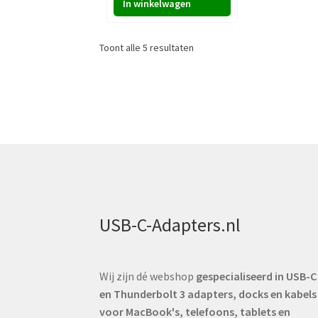
In winkelwagen
was:
is:
€ 359,00.
€ 339,00.
Gesorteerd
Toont alle 5 resultaten
op
prijs:
laag
naar
hoog
USB-C-Adapters.nl
Wij zijn dé webshop
gespecialiseerd in USB-C
en Thunderbolt 3 adapters, docks en kabels
voor MacBook's, telefoons, tablets en