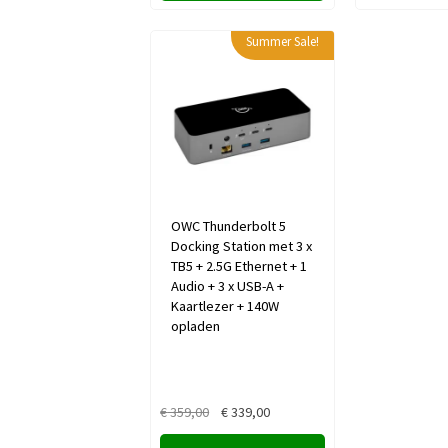
Summer Sale!
OWC Thunderbolt 5
Docking Station met 3 x
TB5 + 2.5G Ethernet + 1
Audio + 3 x USB-A +
Kaartlezer + 140W
opladen
Oorspronkelijke
Huidige
€
359,00
€
339,00
prijs
prijs