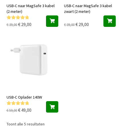
USB-C naar MagSafe 3 kabel
USB-C naar MagSafe 3 kabel
(2 meter)
zwart (2 meter)
Oorspronkelijke
Huidige
Oorspronkelijke
Huidige
€
29,00
€
29,00
Gewaardeer
€
39,00
€
39,00
d
4.89
uit 5
prijs
prijs
prijs
prijs
was:
is:
was:
is:
€ 39,00.
€ 29,00.
€ 39,00.
€ 29,00.
USB-C Oplader 140W
Oorspronkelijke
Huidige
€
49,00
Gewaardeer
€
59,00
d
5.00
uit 5
prijs
prijs
was:
is:
Gesorteerd
Toont alle 5 resultaten