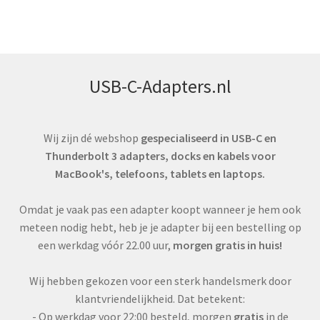
op
€ 59,00.
€ 49,00.
prijs:
laag
naar
hoog
USB-C-Adapters.nl
Wij zijn dé webshop
gespecialiseerd in USB-C en
Thunderbolt 3 adapters, docks en kabels voor
MacBook's, telefoons, tablets en laptops.
Omdat je vaak pas een adapter koopt wanneer je hem ook
meteen nodig hebt, heb je je adapter bij een bestelling op
een werkdag vóór 22.00 uur,
morgen gratis in huis!
Wij hebben gekozen voor een sterk handelsmerk door
klantvriendelijkheid. Dat betekent:
- Op werkdag voor 22:00 besteld, morgen
gratis
in de