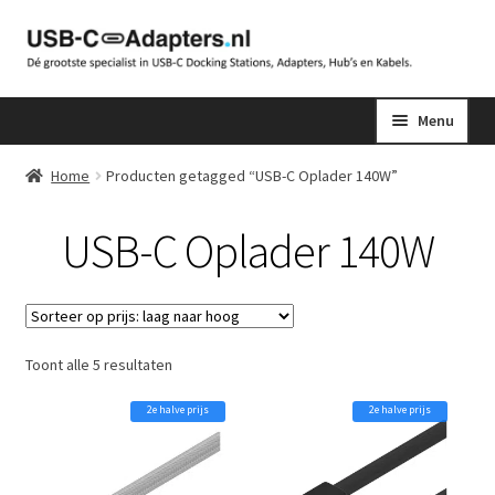
Ga
Ga
door
naar
naar
de
Menu
navigatie
inhoud
Home
Producten getagged “USB-C Oplader 140W”
USB-C Oplader 140W
Gesorteerd
Toont alle 5 resultaten
op
2e halve prijs
2e halve prijs
prijs:
laag
naar
hoog