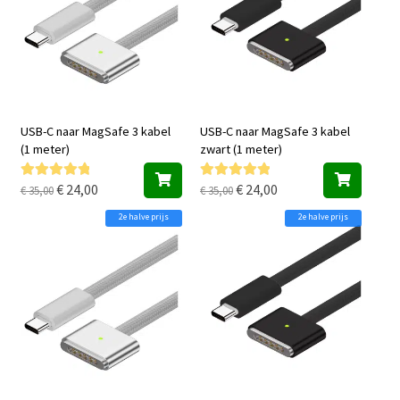
USB-C naar MagSafe 3 kabel
USB-C naar MagSafe 3 kabel
(1 meter)
zwart (1 meter)
Oorspronkelijke
Huidige
Oorspronkelijke
Huidige
€
24,00
€
24,00
Gewaardeer
Gewaardeer
€
35,00
€
35,00
d
5.00
uit 5
d
5.00
uit 5
prijs
prijs
prijs
prijs
2e halve prijs
2e halve prijs
was:
is:
was:
is:
€ 35,00.
€ 24,00.
€ 35,00.
€ 24,00.