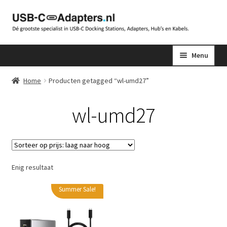
Ga
Ga
door
naar
naar
de
Menu
navigatie
inhoud
Home
Producten getagged “wl-umd27”
wl-umd27
Enig resultaat
Summer Sale!