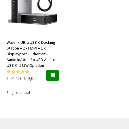
Wavlink Ultra USB-C Docking
Station – 2 x HDMI – 1 x
Displayport – Ethernet –
Audio In/Uit – 2 x USB-A – 1 x
USB-C- 125W Opladen
Oorspronkelijke
Huidige
€
109,00
Gewaardeer
€
129,00
d
5.00
uit 5
prijs
prijs
was:
is:
Enig resultaat
€ 129,00.
€ 109,00.