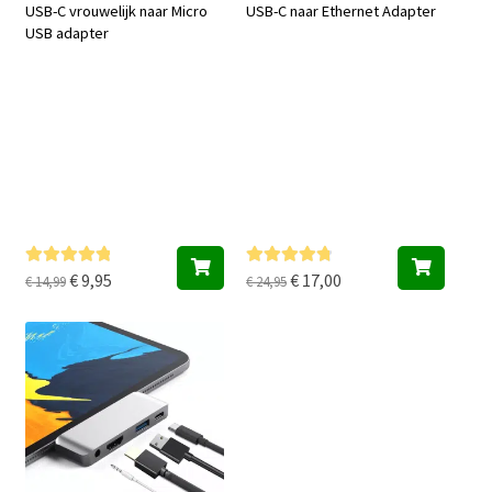
USB-C vrouwelijk naar Micro
USB-C naar Ethernet Adapter
USB adapter
Oorspronkelijke
Huidige
Oorspronkelijke
Huidige
€
9,95
€
17,00
Gewaardeer
Gewaardeer
€
14,99
€
24,95
d
5.00
uit 5
d
4.86
uit 5
prijs
prijs
prijs
prijs
was:
is:
was:
is:
€ 14,99.
€ 9,95.
€ 24,95.
€ 17,00.