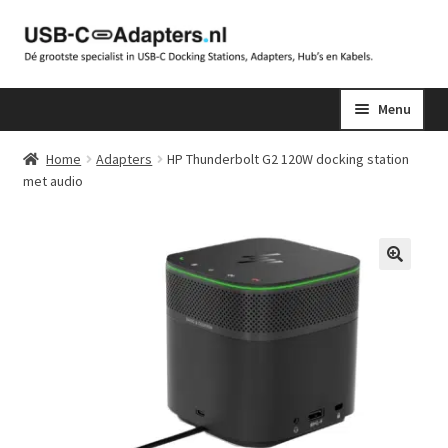
Ga
Ga
door
naar
naar
de
Menu
navigatie
inhoud
Home
Adapters
HP Thunderbolt G2 120W docking station
met audio
🔍