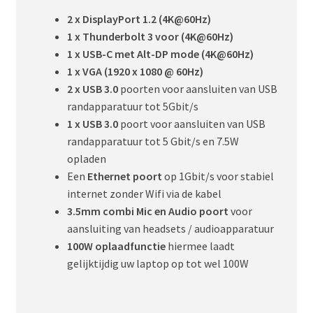
2 x DisplayPort 1.2 (4K@60Hz)
1 x Thunderbolt 3 voor (4K@60Hz)
1 x USB-C met Alt-DP mode (4K@60Hz)
1 x VGA (1920 x 1080 @ 60Hz)
2 x USB 3.0
poorten voor aansluiten van USB
randapparatuur tot 5Gbit/s
1 x USB 3.0
poort voor aansluiten van USB
randapparatuur tot 5 Gbit/s en 7.5W
opladen
Een
Ethernet poort
op 1Gbit/s voor stabiel
internet zonder Wifi via de kabel
3.5mm combi Mic en Audio poort
voor
aansluiting van headsets / audioapparatuur
100W oplaadfunctie
hiermee laadt
gelijktijdig uw laptop op tot wel 100W