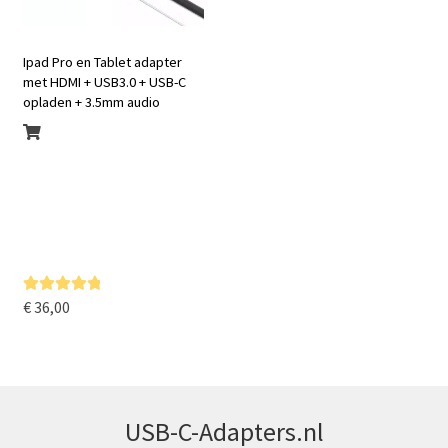
Ipad Pro en Tablet adapter
met HDMI + USB3.0 + USB-C
opladen + 3.5mm audio
€
36,00
Gewaardeer
d
5.00
uit 5
USB-C-Adapters.nl