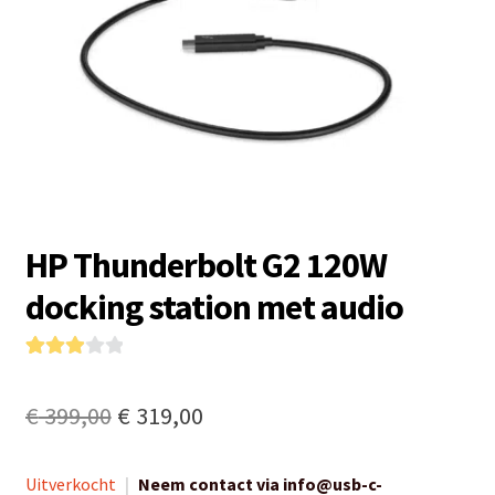
HP Thunderbolt G2 120W
docking station met audio
Gewaa
1
rdeerd
Oorspronkelijke
Huidige
€
399,00
€
319,00
3.00
op
prijs
prijs
5
gebasee
Uitverkocht
|
Neem contact via info@usb-c-
was:
is: