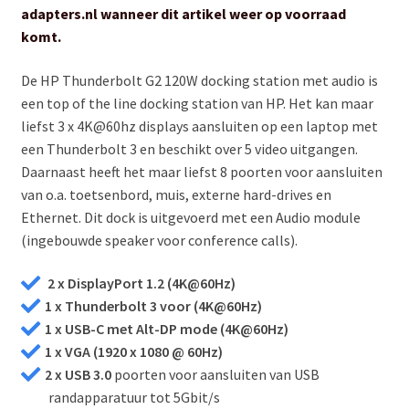
rd op
adapters.nl wanneer dit artikel weer op voorraad
€ 399,00.
€ 319,00.
klant
komt.
waarde
De HP Thunderbolt G2 120W docking station met audio is
ring
een top of the line docking station van HP. Het kan maar
liefst 3 x 4K@60hz displays aansluiten op een laptop met
een Thunderbolt 3 en beschikt over 5 video uitgangen.
Daarnaast heeft het maar liefst 8 poorten voor aansluiten
van o.a. toetsenbord, muis, externe hard-drives en
Ethernet. Dit dock is uitgevoerd met een Audio module
(ingebouwde speaker voor conference calls).
2 x DisplayPort 1.2 (4K@60Hz)
1 x Thunderbolt 3 voor (4K@60Hz)
1 x USB-C met Alt-DP mode (4K@60Hz)
1 x VGA (1920 x 1080 @ 60Hz)
2 x USB 3.0
poorten voor aansluiten van USB
randapparatuur tot 5Gbit/s