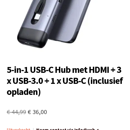
5-in-1 USB-C Hub met HDMI + 3
x USB-3.0 + 1 x USB-C (inclusief
opladen)
Oorspronkelijke
Huidige
€
44,99
€
36,00
prijs
prijs
Uitverkocht
|
Neem contact via info@usb-c-