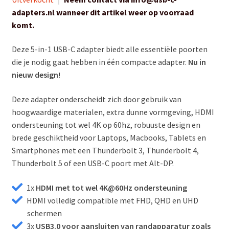
was:
is:
adapters.nl wanneer dit artikel weer op voorraad
€ 44,99.
€ 36,00.
komt.
Deze 5-in-1 USB-C adapter biedt alle essentiële poorten
die je nodig gaat hebben in één compacte adapter.
Nu in
nieuw design!
Deze adapter onderscheidt zich door gebruik van
hoogwaardige materialen, extra dunne vormgeving, HDMI
ondersteuning tot wel 4K op 60hz, robuuste design en
brede geschiktheid voor Laptops, Macbooks, Tablets en
Smartphones met een Thunderbolt 3, Thunderbolt 4,
Thunderbolt 5 of een USB-C poort met Alt-DP.
1x
HDMI met tot wel 4K@60Hz ondersteuning
HDMI volledig compatible met FHD, QHD en UHD
schermen
3x
USB3.0 voor aansluiten van randapparatur zoals