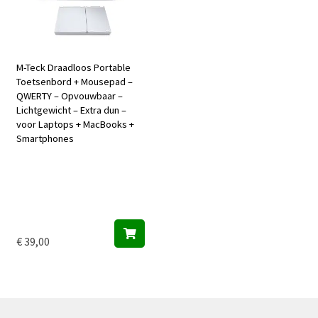
productpagina
M-Teck Draadloos Portable
Toetsenbord + Mousepad –
QWERTY – Opvouwbaar –
Lichtgewicht – Extra dun –
voor Laptops + MacBooks +
Smartphones
Dit
product
heeft
meerdere
variaties.
€
39,00
Deze
optie
kan
gekozen