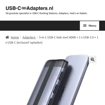
Ga
Ga
door
naar
naar
de
Menu
navigatie
inhoud
Home
Adapters
5-in-1 USB-C Hub met HDMI + 3 x USB-3.0 + 1
x USB-C (inclusief opladen)
🔍