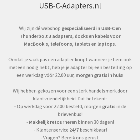
worden
USB-C-Adapters.nl
op
de
productpagina
Wij zijn dé webshop
gespecialiseerd in USB-C en
Thunderbolt 3 adapters, docks en kabels voor
MacBook's, telefoons, tablets en laptops.
Omdat je vaak pas een adapter koopt wanneer je hem ook
meteen nodig hebt, heb je je adapter bij een bestelling op
een werkdag vóór 22.00 uur,
morgen gratis in huis!
Wij hebben gekozen voor een sterk handelsmerk door
klantvriendelijkheid. Dat betekent:
- Op werkdag voor 22:00 besteld, morgen
gratis
in de
brievenbus!
-
Makkelijk retourneren
binnen 30 dagen!
- Klantenservice
24/7
beschikbaar!
- Vragen? Bereik ons gerust.