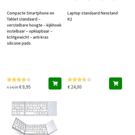
Compacte Smartphone en
Laptop standaard Nexstand
Tablet standaard –
K2
verstelbare hoogte – kijkhoek
instelbaar – opklapbaar –
lichtgewicht – anti-kras
silicone pads
Dit
product
heeft
meerdere
variaties.
Oorspronkelijke
Huidige
€
9,95
€
24,00
Gewaarde
Gewaard
€
14,00
Deze
erd
4.00
eerd
3.75
prijs
prijs
optie
uit 5
uit 5
was:
is:
kan
€ 14,00.
€ 9,95.
gekozen
worden
op
de