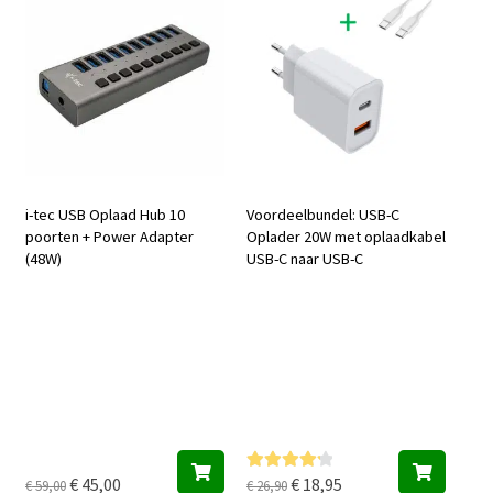
i-tec USB Oplaad Hub 10
Voordeelbundel: USB-C
poorten + Power Adapter
Oplader 20W met oplaadkabel
(48W)
USB-C naar USB-C
Oorspronkelijke
Huidige
Oorspronkelijke
Huidige
€
45,00
€
18,95
Gewaardee
€
59,00
€
26,90