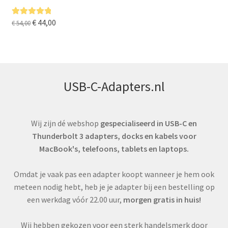
Oorspronkelijke
Huidige
€
44,00
Gewaardeer
€
54,00
d
5.00
uit 5
prijs
prijs
was:
is:
€ 54,00.
€ 44,00.
USB-C-Adapters.nl
Wij zijn dé webshop
gespecialiseerd in USB-C en
Thunderbolt 3 adapters, docks en kabels voor
MacBook's, telefoons, tablets en laptops.
Omdat je vaak pas een adapter koopt wanneer je hem ook
meteen nodig hebt, heb je je adapter bij een bestelling op
een werkdag vóór 22.00 uur,
morgen gratis in huis!
Wij hebben gekozen voor een sterk handelsmerk door