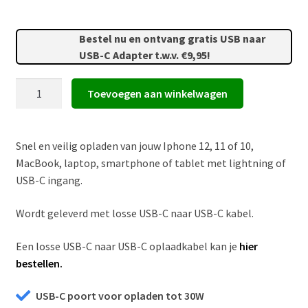
en
€ 29,95.
€ 29,00.
Bestel nu en ontvang gratis USB naar
USB-C Adapter t.w.v. €9,95!
USB-
Toevoegen aan winkelwagen
C
Oplader
30W
Snel en veilig opladen van jouw Iphone 12, 11 of 10,
met
MacBook, laptop, smartphone of tablet met lightning of
USB-
USB-C ingang.
C
naar
Wordt geleverd met losse USB-C naar USB-C kabel.
USB-
C
Een losse USB-C naar USB-C oplaadkabel kan je
hier
kabel
bestellen.
aantal
USB-C poort voor opladen tot 30W