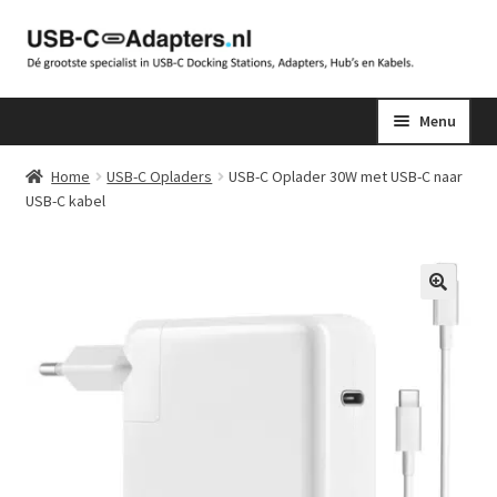
Ga
Ga
door
naar
naar
de
Menu
navigatie
inhoud
Home
USB-C Opladers
USB-C Oplader 30W met USB-C naar
USB-C kabel
🔍