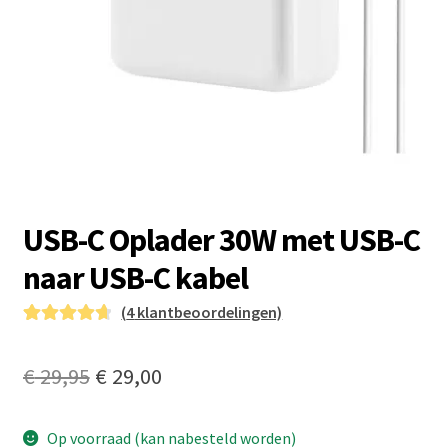
USB-C Oplader 30W met USB-C
naar USB-C kabel
(
4
klantbeoordelingen)
Gewaardeer
4
d
4.75
op 5
Oorspronkelijke
Huidige
€
29,95
€
29,00
gebaseerd
prijs
prijs
op
klant
waardering
Op voorraad (kan nabesteld worden)
was:
is: