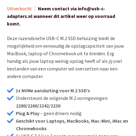
op
klant
waardering
Uitverkocht
|
Neem contact via info@usb-c-
adapters.nl wanneer dit artikel weer op voorraad
komt.
Deze razendsnelle USB-C M.2 SSD behuizing biedt de
mogelijkheid om eenvoudig de opslagcapiciteit van jouw
MacBook, laptop of Chromebook uit te breiden. Erg
handig als jouw laptop weinig opslag heeft of als jij snel
bestanden van een computer wil overzetten naar een
andere computer.
1x NVMe aansluiting voor M.2 SSD’s
Ondersteunt de volgende M.2 vormgevingen:
2280/2260/2242/2230
Plug & Play
– geen drivers nodig
Geschikt voor Laptops, MacBooks, Mac-Mini, iMac en
Chromebooks