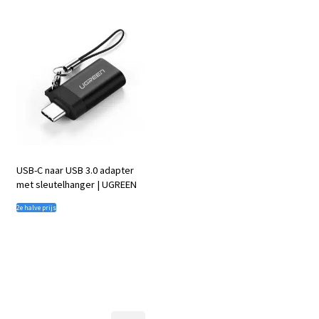
rd
4.63
uit
d
5.00
uit 5
prijs
prijs
5
was:
is:
€ 19,95.
€ 17,00.
USB-C naar USB 3.0 adapter
met sleutelhanger | UGREEN
2e halve prijs