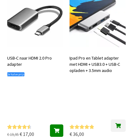
USB-C naar HDMI 2.0 Pro
Ipad Pro en Tablet adapter
adapter
met HDMI + USB3.0 + USB-C
opladen + 3.5mm audio
2e halve prijs
Oorspronkelijke
Huidige
€
17,00
€
36,00
Gewaardee
Gewaardeer
€
19,95