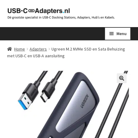
Ga
Ga
door
naar
naar
de
Menu
navigatie
inhoud
Home
Adapters
Ugreen M.2 NVMe SSD en Sata Behuizing
met USB-C en USB-A aansluiting
🔍