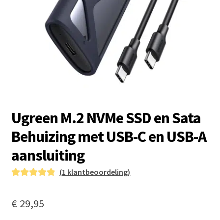
Ugreen M.2 NVMe SSD en Sata
Behuizing met USB-C en USB-A
aansluiting
(
1
klantbeoordeling)
Gewaardeer
1
d
5.00
op 5
€
29,95
gebaseerd